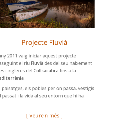
Projecte Fluvià
any 2011 vaig iniciar aquest projecte
sseguint el riu
Fluvià
des del seu naixement
les cingleres del
Collsacabra
fins a la
e
diterrània
.
s paisatges, els pobles per on passa, vestigis
l passat i la vida al seu entorn que hi ha.
[ Veure’n més ]