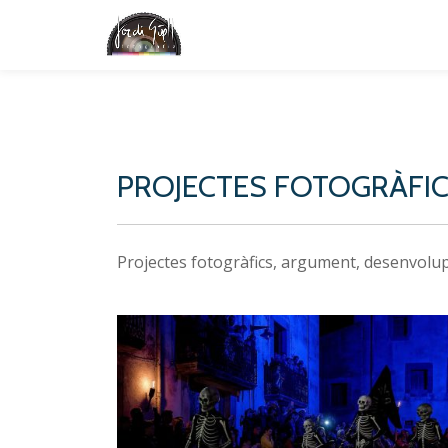
Skip
to
content
PROJECTES FOTOGRÀFI
Projectes fotogràfics, argument, desenvolup