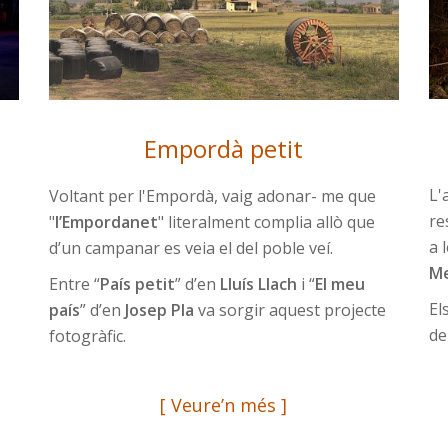
Empordà petit
L'
Voltant per l'Empordà, vaig adonar- me que
re
"
l’Empordanet
" literalment complia allò que
a
d’un campanar es veia el del poble veí.
M
Entre “
País
petit
” d’en
Lluís
Llach
i “
El
meu
El
país
” d’en
Josep
Pla
va sorgir aquest projecte
de
fotogràfic.
[ Veure’n més ]