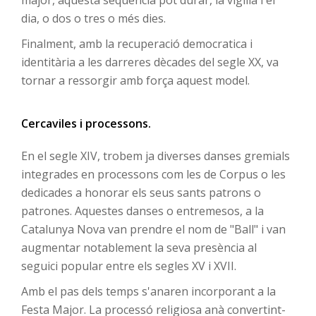
major, aquesta seqüència pot durar, la vigília i el
dia, o dos o tres o més dies.
Finalment, amb la recuperació democratica i
identitària a les darreres dècades del segle XX, va
tornar a ressorgir amb força aquest model.
Cercaviles i processons.
En el segle XIV, trobem ja diverses danses gremials
integrades en processons com les de Corpus o les
dedicades a honorar els seus sants patrons o
patrones. Aquestes danses o entremesos, a la
Catalunya Nova van prendre el nom de "Ball" i van
augmentar notablement la seva presència al
seguici popular entre els segles XV i XVII.
Amb el pas dels temps s'anaren incorporant a la
Festa Major. La processó religiosa anà convertint-