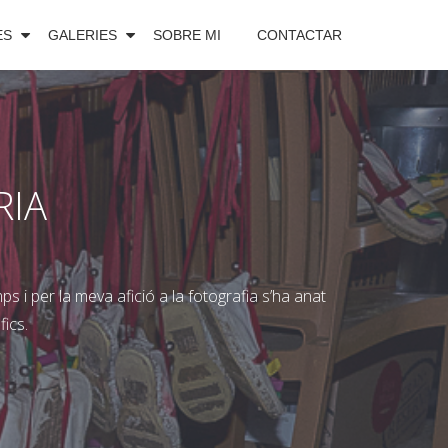
ES
GALERIES
SOBRE MI
CONTACTAR
RIA
 i per la meva afició a la fotografia s’ha anat
ics.