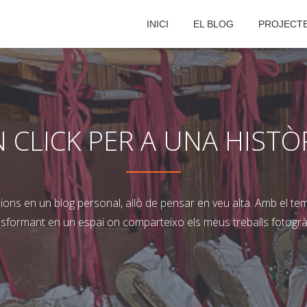
INICI
EL BLOG
PROJECT
 CLICK PER A UNA HISTÒ
ns en un blog personal, allò de pensar en veu alta. Amb el temps
nsformant en un espai on comparteixo els meus treballs fotogràf