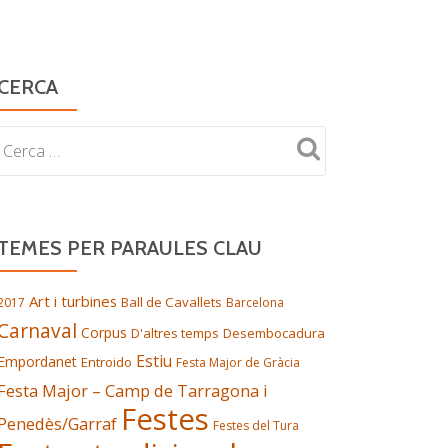
CERCA
TEMES PER PARAULES CLAU
Art i turbines
Ball de Cavallets
2017
Barcelona
Carnaval
Corpus
D'altres temps
Desembocadura
Estiu
Empordanet
Entroido
Festa Major de Gràcia
Festa Major – Camp de Tarragona i
Festes
Penedès/Garraf
Festes del Tura