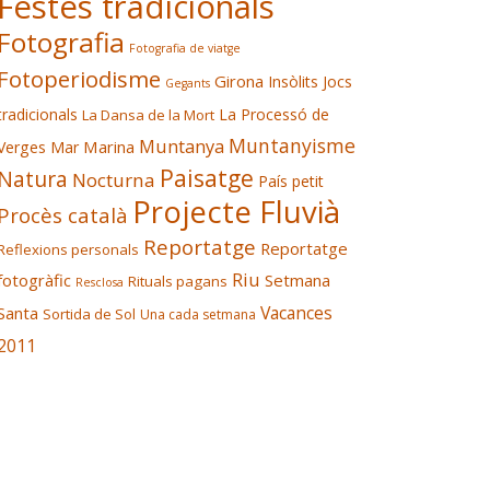
Festes tradicionals
Fotografia
Fotografia de viatge
Fotoperiodisme
Girona
Insòlits
Jocs
Gegants
tradicionals
La Processó de
La Dansa de la Mort
Muntanyisme
Muntanya
Marina
Verges
Mar
Paisatge
Natura
Nocturna
País petit
Projecte Fluvià
Procès català
Reportatge
Reportatge
Reflexions personals
Riu
fotogràfic
Setmana
Rituals pagans
Resclosa
Vacances
Santa
Sortida de Sol
Una cada setmana
2011