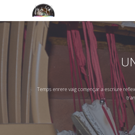
Skip
to
content
UN
Temps enrere vaig començar a escriure reflexio
tra