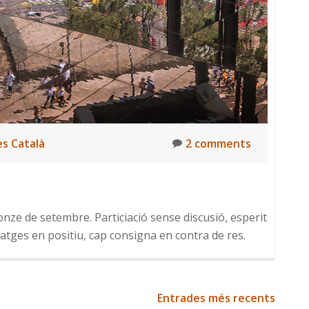
s Català
2 comments
onze de setembre. Particiació sense discusió, esperit
satges en positiu, cap consigna en contra de res.
Entrades més recents