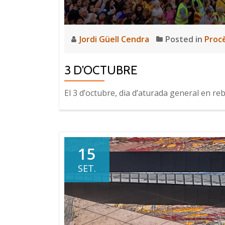
Jordi Güell Cendra
Posted in
Procè
3 D’OCTUBRE
El 3 d’octubre, dia d’aturada general en rebu
15
SET.