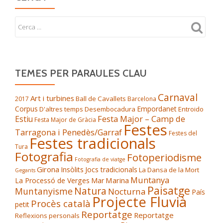
TEMES PER PARAULES CLAU
Carnaval
Art i turbines
Ball de Cavallets
2017
Barcelona
Corpus
Empordanet
D'altres temps
Desembocadura
Entroido
Festa Major – Camp de
Estiu
Festa Major de Gràcia
Festes
Tarragona i Penedès/Garraf
Festes del
Festes tradicionals
Tura
Fotografia
Fotoperiodisme
Fotografia de viatge
Girona
Insòlits
Jocs tradicionals
La Dansa de la Mort
Gegants
Muntanya
Marina
La Processó de Verges
Mar
Paisatge
Natura
Muntanyisme
Nocturna
País
Projecte Fluvià
Procès català
petit
Reportatge
Reportatge
Reflexions personals