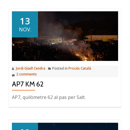
13
NOV.
Jordi Güell Cendra
Posted in
Procès Català
2 comments
AP7 KM 62
AP7, quilòmetre 62 al pas per Salt.