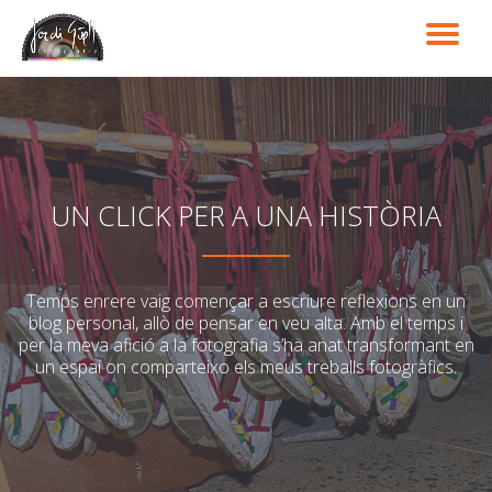
TO
Skip
to
NA
content
UN CLICK PER A UNA HISTÒRIA
Temps enrere vaig començar a escriure reflexions en un
blog personal, allò de pensar en veu alta. Amb el temps i
per la meva afició a la fotografia s’ha anat transformant en
un espai on comparteixo els meus treballs fotogràfics.