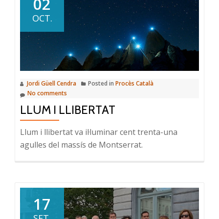
02
OCT.
Jordi Güell Cendra
Posted in
Procès Català
No comments
LLUM I LLIBERTAT
Llum i llibertat va il·luminar cent trenta-una
agulles del massís de Montserrat.
17
SET.