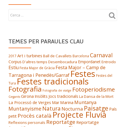
TEMES PER PARAULES CLAU
Carnaval
Art i turbines
Ball de Cavallets
2017
Barcelona
Corpus
Empordanet
D'altres temps
Desembocadura
Entroido
Festa Major – Camp de
Estiu
Festa Major de Gràcia
Festes
Tarragona i Penedès/Garraf
Festes del
Festes tradicionals
Tura
Fotografia
Fotoperiodisme
Fotografia de viatge
Girona
Insòlits
Jocs tradicionals
La Dansa de la Mort
Gegants
Muntanya
Marina
La Processó de Verges
Mar
Paisatge
Natura
Muntanyisme
Nocturna
País
Projecte Fluvià
Procès català
petit
Reportatge
Reportatge
Reflexions personals