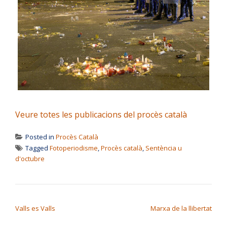
Veure totes les publicacions del procès català
Posted in
Procès Català
Tagged
Fotoperiodisme
,
Procès català
,
Sentència u
d'octubre
NAVEGACIÓ D'ENTRADES
Valls es Valls
Marxa de la llibertat