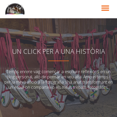
TO
Skip
to
NA
content
UN CLICK PER A UNA HISTÒRIA
Temps enrere vaig començar a escriure reflexions en un
blog personal, allò de pensar en veu alta. Amb el temps i
per la meva afició a la fotografia s’ha anat transformant en
un espai on comparteixo els meus treballs fotogràfics.