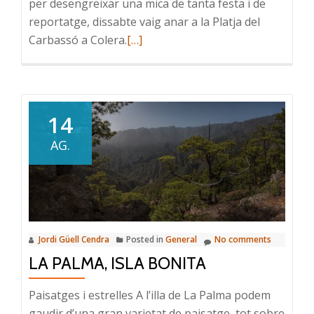
per desengreixar una mica de tanta festa i de
reportatge, dissabte vaig anar a la Platja del
Read
Carbassó a Colera.
[…]
more
about
Paisatge
per
14
relaxar
AG.
Jordi Güell Cendra
Posted in
General
No comments
LA PALMA, ISLA BONITA
Paisatges i estrelles A l’illa de La Palma podem
gaudir d’una gran varietat de paisatge, tot sobre