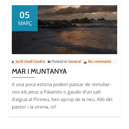
Començant
a
05
pendre
MARÇ
mides
a
la
làctia
del
2017
Jordi Güell Cendra
Posted in
General
No comments
MAR I MUNTANYA
A una poca estona podem passar de remullar-
nos els peus a Palamós o gaudir d’un salt
d’aigua al Pirineu, ben aprop de la neu. Allò del
pastor i la sirena, oi?