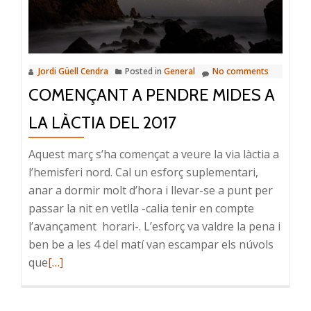
estrelles
Jordi Güell Cendra
Posted in
General
No comments
COMENÇANT A PENDRE MIDES A
LA LÀCTIA DEL 2017
Aquest març s’ha començat a veure la via làctia a
l’hemisferi nord. Cal un esforç suplementari,
anar a dormir molt d’hora i llevar-se a punt per
passar la nit en vetlla -calia tenir en compte
l’avançament horari-. L’esforç va valdre la pena i
ben be a les 4 del matí van escampar els núvols
Read
que
[…]
more
about