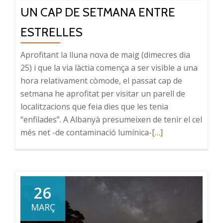
UN CAP DE SETMANA ENTRE
ESTRELLES
Aprofitant la lluna nova de maig (dimecres dia
25) i que la via làctia comença a ser visible a una
hora relativament còmode, el passat cap de
setmana he aprofitat per visitar un parell de
localitzacions que feia dies que les tenia
“enfilades”. A Albanyà presumeixen de tenir el cel
Read
més net -de contaminació lumínica-
[…]
more
about
Un
cap
26
de
MARÇ
setmana
entre