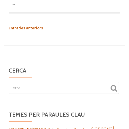
…
NAVEGACIÓ
Entrades anteriors
D'ENTRADES
CERCA
TEMES PER PARAULES CLAU
Carnaval