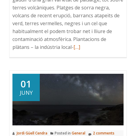
terres volcàniques. Platges de sorra negra,
volcans de recent erupció, barrancs atapeïts de
verd, terres vermelles, negres i un cel que
habitualment el podem trobar net i lliure de
contaminació atmosfèrica. Plantacions de
Read
plàtans – la indústria local-
[…]
more
about
La
Palma,
01
isla
JUNY
bonita
Jordi Güell Cendra
Posted in
General
2 comments