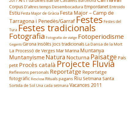
Art i turbines
Ball de Cavallets
2017
Barcelona
Corpus
Empordanet
D'altres temps
Desembocadura
Entroido
Festa Major – Camp de
Estiu
Festa Major de Gràcia
Festes
Tarragona i Penedès/Garraf
Festes del
Festes tradicionals
Tura
Fotografia
Fotoperiodisme
Fotografia de viatge
Girona
Insòlits
Jocs tradicionals
La Dansa de la Mort
Gegants
Muntanya
Marina
La Processó de Verges
Mar
Paisatge
Natura
Muntanyisme
Nocturna
País
Projecte Fluvià
Procès català
petit
Reportatge
Reportatge
Reflexions personals
Riu
fotogràfic
Setmana Santa
Rituals pagans
Resclosa
Vacances 2011
Sortida de Sol
Una cada setmana