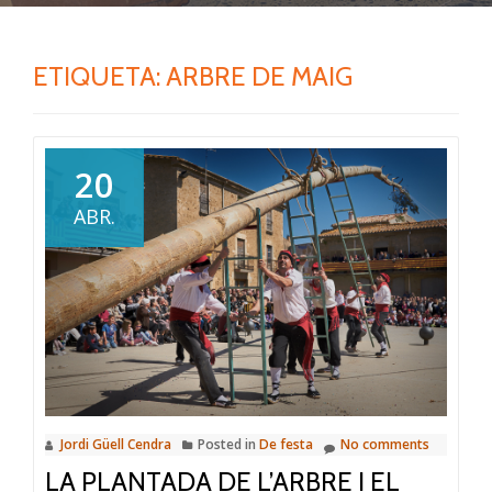
ETIQUETA:
ARBRE DE MAIG
20
ABR.
Jordi Güell Cendra
Posted in
De festa
No comments
LA PLANTADA DE L’ARBRE I EL