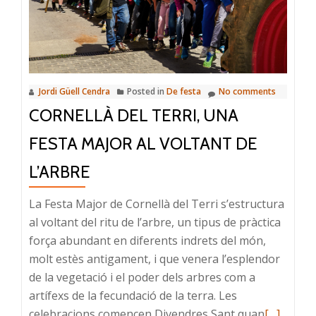
el
Ball
del
Cornut
Jordi Güell Cendra
Posted in
De festa
No comments
CORNELLÀ DEL TERRI, UNA
FESTA MAJOR AL VOLTANT DE
L’ARBRE
La Festa Major de Cornellà del Terri s’estructura
al voltant del ritu de l’arbre, un tipus de pràctica
força abundant en diferents indrets del món,
molt estès antigament, i que venera l’esplendor
de la vegetació i el poder dels arbres com a
artífexs de la fecundació de la terra. Les
Read
celebracions comencen Divendres Sant quan
[…]