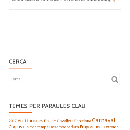
more
about
Cornellà
del
Terri,
una
festa
major
CERCA
al
voltant
de
l’arbre
TEMES PER PARAULES CLAU
Carnaval
Art i turbines
Ball de Cavallets
2017
Barcelona
Corpus
Empordanet
D'altres temps
Desembocadura
Entroido