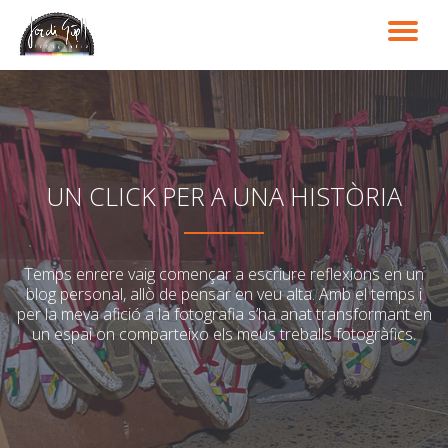
TO
Skip
to
NA
content
UN CLICK PER A UNA HISTÒRIA
Temps enrere vaig començar a escriure reflexions en un
blog personal, allò de pensar en veu alta. Amb el temps i
per la meva afició a la fotografia s’ha anat transformant en
un espai on comparteixo els meus treballs fotogràfics.