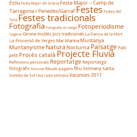
Festa Major – Camp de
Estiu
Festa Major de Gràcia
Festes
Tarragona i Penedès/Garraf
Festes del
Festes tradicionals
Tura
Fotografia
Fotoperiodisme
Fotografia de viatge
Girona
Insòlits
Jocs tradicionals
La Dansa de la Mort
Gegants
Muntanya
Marina
La Processó de Verges
Mar
Paisatge
Natura
Muntanyisme
Nocturna
País
Projecte Fluvià
Procès català
petit
Reportatge
Reportatge
Reflexions personals
Riu
fotogràfic
Setmana Santa
Rituals pagans
Resclosa
Vacances 2011
Sortida de Sol
Una cada setmana