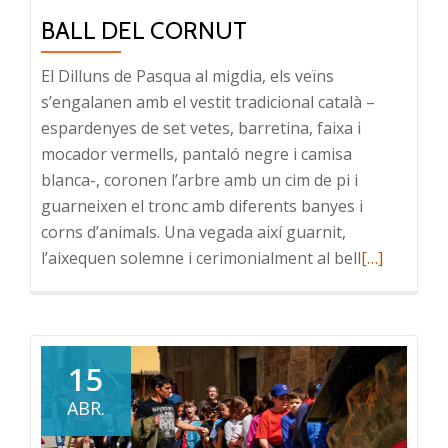
BALL DEL CORNUT
El Dilluns de Pasqua al migdia, els veïns
s’engalanen amb el vestit tradicional català –
espardenyes de set vetes, barretina, faixa i
mocador vermells, pantaló negre i camisa
blanca-, coronen l’arbre amb un cim de pi i
guarneixen el tronc amb diferents banyes i
corns d’animals. Una vegada així guarnit,
Read
l’aixequen solemne i cerimonialment al bell
[…]
more
about
La
plantada
15
de
ABR.
l’arbre
i