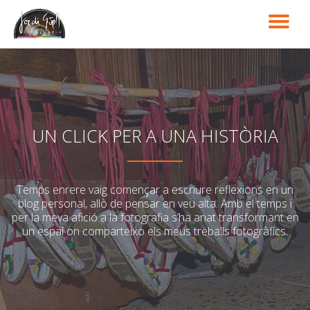
TO
Skip
to
NA
content
UN CLICK PER A UNA HISTÒRIA
Temps enrere vaig començar a escriure reflexions en un
blog personal, allò de pensar en veu alta. Amb el temps i
per la meva afició a la fotografia s’ha anat transformant en
un espai on comparteixo els meus treballs fotogràfics.