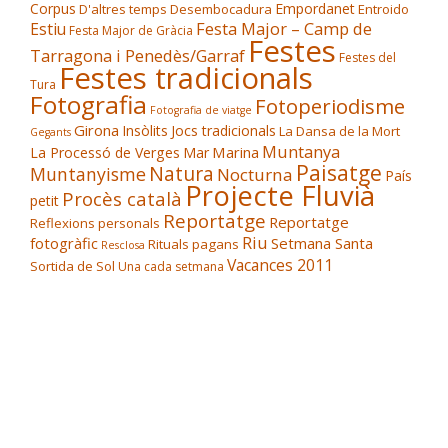
Corpus
Empordanet
D'altres temps
Desembocadura
Entroido
Festa Major – Camp de
Estiu
Festa Major de Gràcia
Festes
Tarragona i Penedès/Garraf
Festes del
Festes tradicionals
Tura
Fotografia
Fotoperiodisme
Fotografia de viatge
Girona
Insòlits
Jocs tradicionals
La Dansa de la Mort
Gegants
Muntanya
Marina
La Processó de Verges
Mar
Paisatge
Natura
Muntanyisme
Nocturna
País
Projecte Fluvià
Procès català
petit
Reportatge
Reportatge
Reflexions personals
Riu
fotogràfic
Setmana Santa
Rituals pagans
Resclosa
Vacances 2011
Sortida de Sol
Una cada setmana