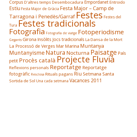
Corpus
Empordanet
D'altres temps
Desembocadura
Entroido
Festa Major – Camp de
Estiu
Festa Major de Gràcia
Festes
Tarragona i Penedès/Garraf
Festes del
Festes tradicionals
Tura
Fotografia
Fotoperiodisme
Fotografia de viatge
Girona
Insòlits
Jocs tradicionals
La Dansa de la Mort
Gegants
Muntanya
Marina
La Processó de Verges
Mar
Paisatge
Natura
Muntanyisme
Nocturna
País
Projecte Fluvià
Procès català
petit
Reportatge
Reportatge
Reflexions personals
Riu
fotogràfic
Setmana Santa
Rituals pagans
Resclosa
Vacances 2011
Sortida de Sol
Una cada setmana