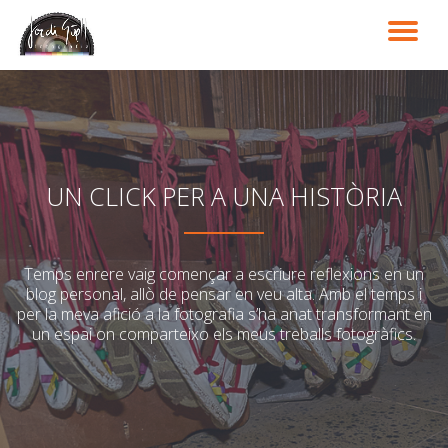
TO
Skip
to
NA
content
UN CLICK PER A UNA HISTÒRIA
Temps enrere vaig començar a escriure reflexions en un
blog personal, allò de pensar en veu alta. Amb el temps i
per la meva afició a la fotografia s’ha anat transformant en
un espai on comparteixo els meus treballs fotogràfics.