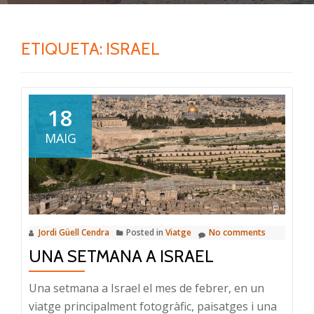
ETIQUETA:
ISRAEL
18
MAIG
Jordi Güell Cendra
Posted in
Viatge
No comments
UNA SETMANA A ISRAEL
Una setmana a Israel el mes de febrer, en un
viatge principalment fotogràfic, paisatges i una