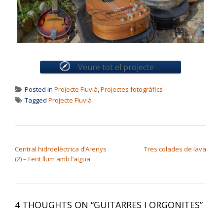
Veure tot el projecte
Posted in
Projecte Fluvià
,
Projectes fotogràfics
Tagged
Projecte Fluvià
NAVEGACIÓ D'ENTRADES
Central hidroelèctrica d’Arenys
Tres colades de lava
(2) – Fent llum amb l’aigua
4 THOUGHTS ON “
GUITARRES I ORGONITES
”