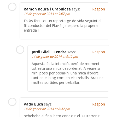
Ramon Roura i Grabulosa
says:
Respon
14 de gener de 2014 at 9:07 pm
Estàs fent tot un reportatge de vida seguint el
fil conductor del Fluvià. Ja espero la propera
entrada !
Jordi Güell i Cendra
says:
Respon
14 de gener de 2014 at 9:12 pm
Aquesta és la intenció, però de moment
tot està una mica desordenat. A veure si
m’hi poso per posar-hi una mica d’ordre
tant en el blog com en els treballs. Ara tinc
moltes sortides per treballar.
Vadó Buch
says:
Respon
14 de gener de 2014 at 8:42 pm
hehehehe al final hem conegut el ·Guitarreru”