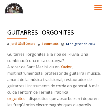
TO
Skip
to
NA
content
GUITARRES I ORGONITES
Jordi Güell Cendra
4 comments
14 de gener de 2014
Guitarres i orgonites a la riba del Fluvià. Una
combinació una mica estranya?
A tocar de Sant Mer hi viu en
Xavier
,
multinstrumentista, professor de guitarra i música,
amant de la música tradicional, restaurador de
guitarres i instruments de corda en general. A més
cuida l'entorn de l'ermita i fabrica
orgonites
- dispositius que absorbeixen i depuren
les freqüències electromagnètiques d'aparells