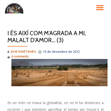
TO
Skip
to
NA
content
I ÉS AIXÍ COM M’AGRADA A MI,
MALALT D’AMOR… (3)
Jordi Güell Cendra
15 de desembre de 2012
4 comments
En un món on mana la globalitat, on no hi ha distàncies a
recórrer i que intentem aprofitar el temps per treure-li el