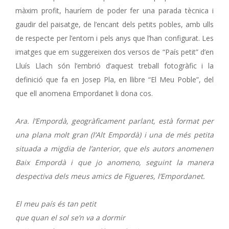
màxim profit, hauríem de poder fer una parada tècnica i
gaudir del paisatge, de l’encant dels petits pobles, amb ulls
de respecte per l’entorn i pels anys que l’han configurat. Les
imatges que em suggereixen dos versos de “País petit” d’en
Lluís Llach són l’embrió d’aquest treball fotogràfic i la
definició que fa en Josep Pla, en llibre “El Meu Poble”, del
que ell anomena Empordanet li dona cos.
Ara. l’Empordà, geogràficament parlant, està format per
una plana molt gran (l’Alt Empordà) i una de més petita
situada a migdia de l’anterior, que els autors anomenen
Baix Empordà i que jo anomeno, seguint la manera
despectiva dels meus amics de Figueres, l’Empordanet.
El meu país és tan petit
que quan el sol se’n va a dormir