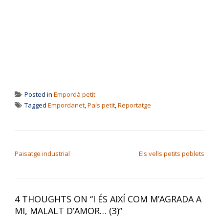
Posted in
Empordà petit
Tagged
Empordanet
,
País petit
,
Reportatge
NAVEGACIÓ D'ENTRADES
Paisatge industrial
Els vells petits poblets
4 THOUGHTS ON “
I ÉS AIXÍ COM M’AGRADA A
MI, MALALT D’AMOR… (3)
”