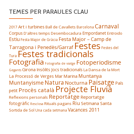
TEMES PER PARAULES CLAU
Carnaval
Art i turbines
Ball de Cavallets
2017
Barcelona
Corpus
Empordanet
D'altres temps
Desembocadura
Entroido
Festa Major – Camp de
Estiu
Festa Major de Gràcia
Festes
Tarragona i Penedès/Garraf
Festes del
Festes tradicionals
Tura
Fotografia
Fotoperiodisme
Fotografia de viatge
Girona
Insòlits
Jocs tradicionals
La Dansa de la Mort
Gegants
Muntanya
Marina
La Processó de Verges
Mar
Paisatge
Natura
Muntanyisme
Nocturna
País
Projecte Fluvià
Procès català
petit
Reportatge
Reportatge
Reflexions personals
Riu
fotogràfic
Setmana Santa
Rituals pagans
Resclosa
Vacances 2011
Sortida de Sol
Una cada setmana