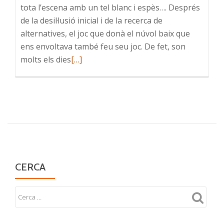
tota l’escena amb un tel blanc i espès…. Després
de la desil·lusió inicial i de la recerca de
alternatives, el joc que donà el núvol baix que
ens envoltava també feu seu joc. De fet, son
Read
molts els dies
[…]
more
about
Enmig
la
boira
CERCA