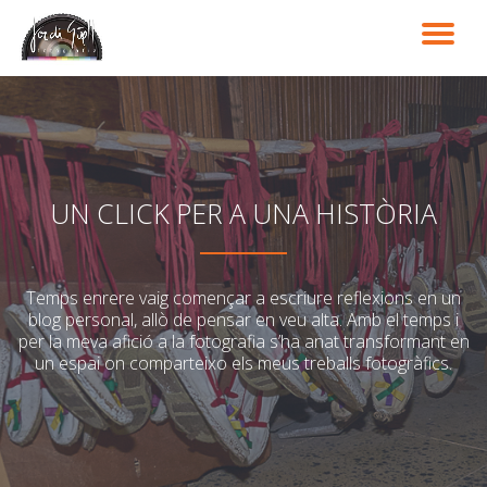
TO
Skip
to
NA
content
UN CLICK PER A UNA HISTÒRIA
Temps enrere vaig començar a escriure reflexions en un
blog personal, allò de pensar en veu alta. Amb el temps i
per la meva afició a la fotografia s’ha anat transformant en
un espai on comparteixo els meus treballs fotogràfics.