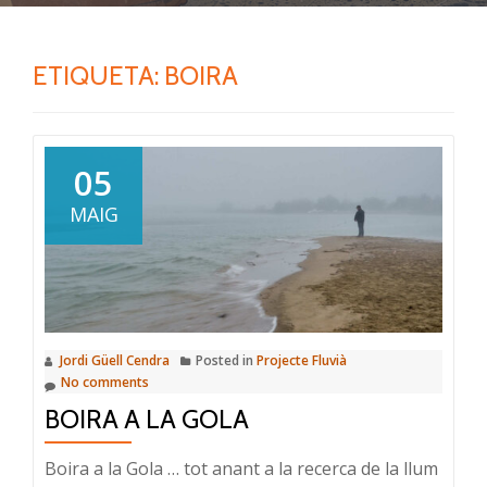
ETIQUETA:
BOIRA
05
MAIG
Jordi Güell Cendra
Posted in
Projecte Fluvià
No comments
BOIRA A LA GOLA
Boira a la Gola … tot anant a la recerca de la llum