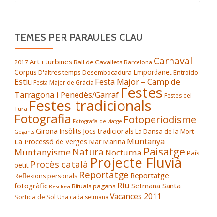
TEMES PER PARAULES CLAU
Carnaval
Art i turbines
Ball de Cavallets
2017
Barcelona
Corpus
Empordanet
D'altres temps
Desembocadura
Entroido
Festa Major – Camp de
Estiu
Festa Major de Gràcia
Festes
Tarragona i Penedès/Garraf
Festes del
Festes tradicionals
Tura
Fotografia
Fotoperiodisme
Fotografia de viatge
Girona
Insòlits
Jocs tradicionals
La Dansa de la Mort
Gegants
Muntanya
Marina
La Processó de Verges
Mar
Paisatge
Natura
Muntanyisme
Nocturna
País
Projecte Fluvià
Procès català
petit
Reportatge
Reportatge
Reflexions personals
Riu
fotogràfic
Setmana Santa
Rituals pagans
Resclosa
Vacances 2011
Sortida de Sol
Una cada setmana