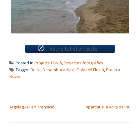
Veure tot el projecte
Posted in
Projecte Fluvià
,
Projectes fotogràfics
Tagged
Boira
,
Desembocadura
,
Gola del Fluvià
,
Projecte
Fluvià
NAVEGACIÓ D'ENTRADES
Argelaguer en Transició
Aparcat a la vora del riu