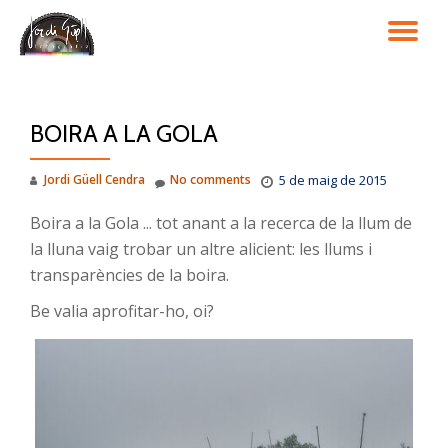
TO
Skip
to
NA
content
BOIRA A LA GOLA
Jordi Güell Cendra
No comments
5 de maig de 2015
Boira a la Gola ... tot anant a la recerca de la llum de
la lluna vaig trobar un altre alicient: les llums i
transparències de la boira.
Be valia aprofitar-ho, oi?