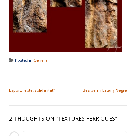
Posted in
General
NAVEGACIÓ D'ENTRADES
Esport, repte, solidaritat?
Besiberri i Estany Negre
2 THOUGHTS ON “
TEXTURES FERRIQUES
”