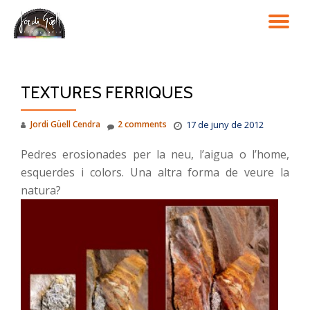
TO
Skip
to
NA
content
TEXTURES FERRIQUES
Jordi Güell Cendra
2 comments
17 de juny de 2012
Pedres erosionades per la neu, l’aigua o l’home,
esquerdes i colors. Una altra forma de veure la
natura?