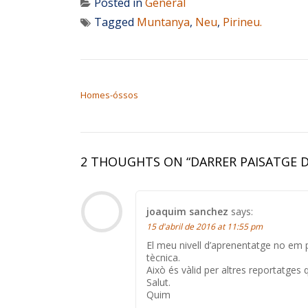
Posted in
General
Tagged
Muntanya
,
Neu
,
Pirineu.
NAVEGACIÓ D'ENTRADES
Homes-óssos
2 THOUGHTS ON “
DARRER PAISATGE 
joaquim sanchez
says:
15 d'abril de 2016 at 11:55 pm
El meu nivell d’aprenentatge no em
tècnica.
Això és vàlid per altres reportatges 
Salut.
Quim