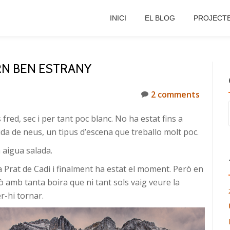
INICI
EL BLOG
PROJECT
RN BEN ESTRANY
2 comments
red, sec i per tant poc blanc. No ha estat fins a
ida de neus, un tipus d’escena que treballo molt poc.
 aigua salada.
Prat de Cadi i finalment ha estat el moment. Però en
ò amb tanta boira que ni tant sols vaig veure la
er-hi tornar.