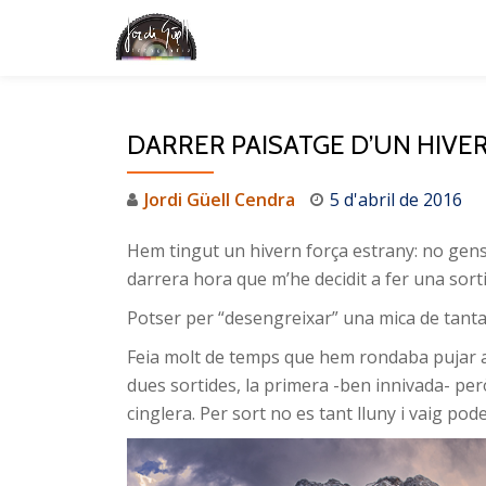
Skip
to
content
DARRER PAISATGE D’UN HIVE
Jordi Güell Cendra
5 d'abril de 2016
Hem tingut un hivern força estrany: no gens f
darrera hora que m’he decidit a fer una sort
Potser per “desengreixar” una mica de tanta
Feia molt de temps que hem rondaba pujar a 
dues sortides, la primera -ben innivada- per
cinglera. Per sort no es tant lluny i vaig pod