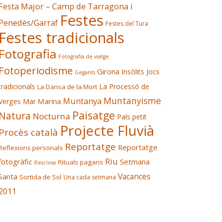
Festa Major – Camp de Tarragona i
Festes
Penedès/Garraf
Festes del Tura
Festes tradicionals
Fotografia
Fotografia de viatge
Fotoperiodisme
Girona
Insòlits
Jocs
Gegants
tradicionals
La Processó de
La Dansa de la Mort
Muntanyisme
Muntanya
Marina
Verges
Mar
Paisatge
Natura
Nocturna
País petit
Projecte Fluvià
Procès català
Reportatge
Reportatge
Reflexions personals
Riu
fotogràfic
Setmana
Rituals pagans
Resclosa
Vacances
Santa
Sortida de Sol
Una cada setmana
2011