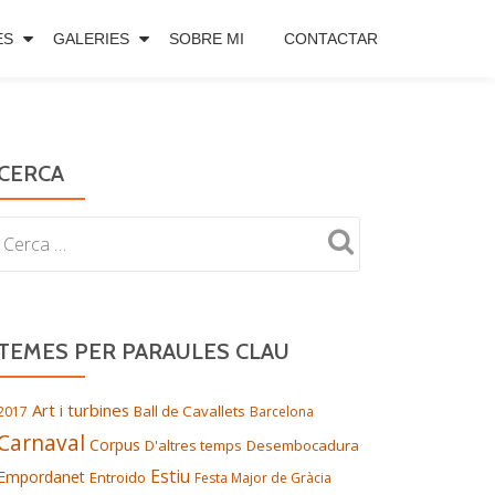
ES
GALERIES
SOBRE MI
CONTACTAR
CERCA
TEMES PER PARAULES CLAU
Art i turbines
Ball de Cavallets
2017
Barcelona
Carnaval
Corpus
D'altres temps
Desembocadura
Estiu
Empordanet
Entroido
Festa Major de Gràcia